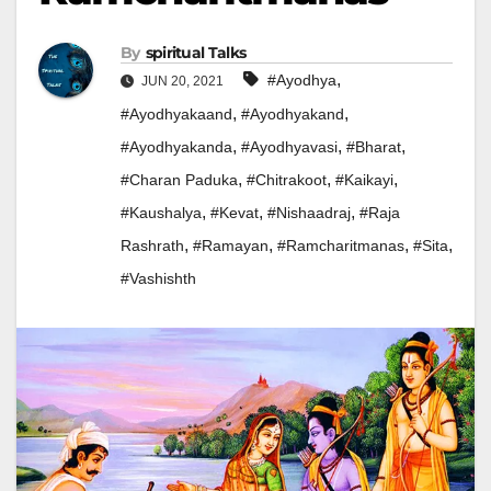
By
Spiritual Talks
,
#ayodhya
JUN 20, 2021
,
,
#ayodhyakaand
#ayodhyakand
,
,
,
#ayodhyakanda
#ayodhyavasi
#bharat
,
,
,
#charan Paduka
#chitrakoot
#kaikayi
,
,
,
#kaushalya
#kevat
#nishaadraj
#raja
,
,
,
,
Rashrath
#ramayan
#ramcharitmanas
#sita
#vashishth