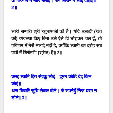
तौ परिनाम न मोरि भलाई। पाप सिरोमनि साइँ दोहाई॥
2॥
सारी सम्पत्ति श्री रघुनाथजी की है। यदि उसकी (रक्षा
की) व्यवस्था किए बिना उसे ऐसे ही छोड़कर चल दूँ, तो
परिणाम में मेरी भलाई नहीं है, क्योंकि स्वामी का द्रोह सब
पापों में शिरोमणि (श्रेष्ठ) है॥2॥
करइ स्वामि हित सेवकु सोई। दूषन कोटि देइ किन
कोई॥
अस बिचारि सुचि सेवक बोले। जे सपनेहुँ निज धरम न
डोले॥3॥