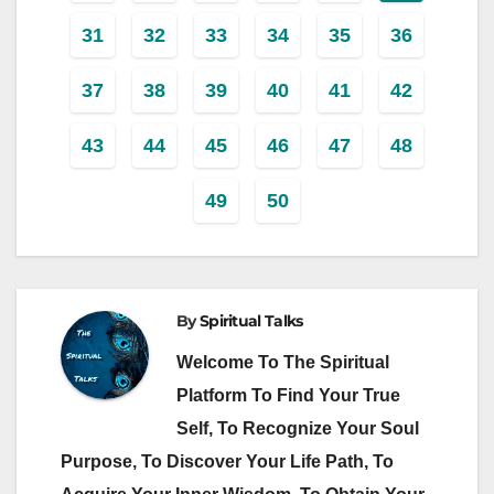
31
32
33
34
35
36
37
38
39
40
41
42
43
44
45
46
47
48
49
50
By
Spiritual Talks
Welcome To The Spiritual
Platform To Find Your True
Self, To Recognize Your Soul
Purpose, To Discover Your Life Path, To