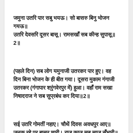
जमुना उतरि पार सबु भयऊ। सो बासरु बिनु भोजन
गयऊ॥
उतरि देवसरि दूसर बासू। रामसखाँ सब कीन्ह सुपासू॥
2॥
(पहले दिन) सब लोग यमुनाजी उतरकर पार हुए। वह
दिन बिना भोजन के ही बीत गया। दूसरा मुकाम गंगाजी
उतरकर (गंगापार श्रृंगवेरपुर में) हुआ। वहाँ राम सखा
निषादराज ने सब सुप्रबंध कर दिया॥2॥
सई उतरि गोमतीं नहाए। चौथें दिवस अवधपुर आए॥
जनकु रहे पुर बासर चारी। राज काज सब साज सँभारी॥