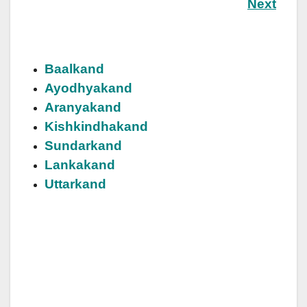
Next
Baalkand
Ayodhyakand
Aranyakand
Kishkindhakand
Sundarkand
Lankakand
Uttarkand