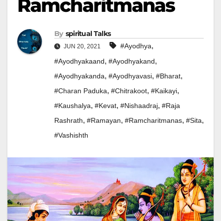
Ramcharitmanas
By
Spiritual Talks
,
#ayodhya
JUN 20, 2021
,
,
#ayodhyakaand
#ayodhyakand
,
,
,
#ayodhyakanda
#ayodhyavasi
#bharat
,
,
,
#charan Paduka
#chitrakoot
#kaikayi
,
,
,
#kaushalya
#kevat
#nishaadraj
#raja
,
,
,
,
Rashrath
#ramayan
#ramcharitmanas
#sita
#vashishth