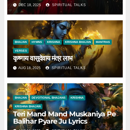
DEC 18, 2025
SPIRITUAL TALKS
BHAJAN
HYMNS
KRISHNA
KRISHNA BHAJAN
MANTRAS
VERSES
कृष्णाय वासुदेवाय मंत्र लाभ
AUG 18, 2025
SPIRITUAL TALKS
BHAJAN
DEVOTIONAL BHAJANS
KRISHNA
KRISHNA BHAJAN
Teri Mand Mand Muskaniya Pe
Balihar Pyare Ju Lyrics