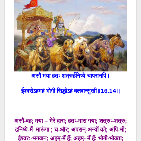
असौ मया हतः शत्रुर्हनिष्ये चापरानपि।
ईश्वरोऽहमहं भोगी सिद्धोऽहं बलवान्सुखी॥16.14॥
असौ-वह; मया – मेरे द्वारा; हतः-मारा गया; शत्रुः-शत्रु;
हनिष्ये-मैं मारूंगा ; च-और; अपरान्-अन्यों को; अपि-भी;
ईश्वरः-भगवान; अहम्-मैं हूँ; अहम्- मैं हूँ; भोगी-भोक्ता;