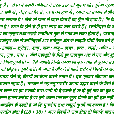
ाणम्’ है। जीवन में हमारी नासिका ने तरह-तरह की सुगन्ध और दुर्गन्ध ग्रहण
का वाणी से , नेत्र का पैर से , त्वचा का हाथ से , रसना का उपस्थ से और
से) घनिष्ठ सम्बन्ध है। जैसे जो जन्म से बहरा होता है वह गूँगा भी होता है। पैर 
है। त्वचा के होने से ही हाथ स्पर्श का काम करते हैं। रसनेन्द्रिय के वश
न्ध का ग्रहण तथा उससे सम्बन्धित गुदा से गन्ध का त्याग होता है। पञ्चमह
, रजोगुण अंश से कर्मेन्द्रियाँ और तमोगुण अंश से शब्दादि पाँचों विषय बने है
श – श्रोत्र , वाक् , शब्द ; वायु – त्वचा , हस्त , स्पर्श ; अग्नि – न
 गुदा , गन्ध । पाँचों महाभूतों के मिले हुए सत्त्वगुण अंश से मन और बुद्
ै। विषयानुपसेवते – जैसे व्यापारी किसी कारणवश एक जगह से दुकान उ
 छोड़कर दूसरे शरीर में जाता है और जैसे पहले शरीर में विषयों का रागप
स्वभाव होने से) विषयों का सेवन करने लगता है। इस प्रकार जीवात्मा बार
भटकता रहता है। भगवान ने यह मनुष्यशरीर अपना उद्धार करने के लिये दि
न करने पर हम उसको चारा-पानी तो दे सकते हैं पर दी हुई गाय का दूध प
 करना हमारा कर्तव्य है पर इसे अपना मानकर सुख भोगने का हमें हक नहीं
सक्ति ही बढ़ती है जो कि पुनर्जन्म तथा सम्पूर्ण दुःखों का कारण है। विषय
 प्रतीत होता है (18। 38)। अगर विषयों में सुख होता तो जिनके पास प