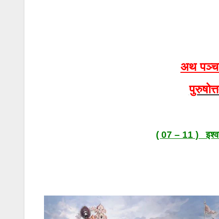
अथ पञ्चद
पुरुषोत
( 07 – 11 ) इश्वरा