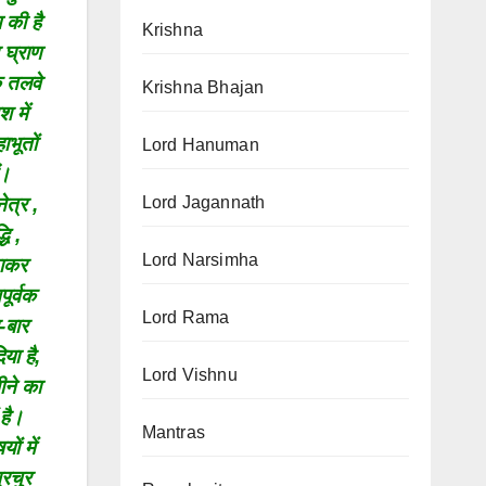
 की है
Krishna
 घ्राण
के तलवे
Krishna Bhajan
 में
ाभूतों
Lord Hanuman
ं।
Lord Jagannath
ेत्र ,
धि ,
Lord Narsimha
ठाकर
ूर्वक
Lord Rama
-बार
या है,
Lord Vishnu
ीने का
 है।
Mantras
ों में
्रचुर