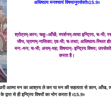
अधिष्ठाय मनश्चायं विषयानुपसेवते৷৷15.9৷৷
श्रोत्रम्-कान; चक्षुः-आँखें; स्पर्शनम्-त्वचा इन्द्रिय, च-भी; 
जीभ, घ्राणम्-नासिका; एव-भी; च-तथा; अधिष्ठाय-स्थित ह
मन:-मन; च-भी; अयम्-यह; विषयान्- इन्द्रिय विषय; उपसेवत
करता है।
देहधारी आत्मा मन का आश्रय ले कर या मन की सहायता से कान, आँख, त्
े द्वारा से ही इन्द्रिय विषयों का भोग करता है ৷৷15.9৷৷