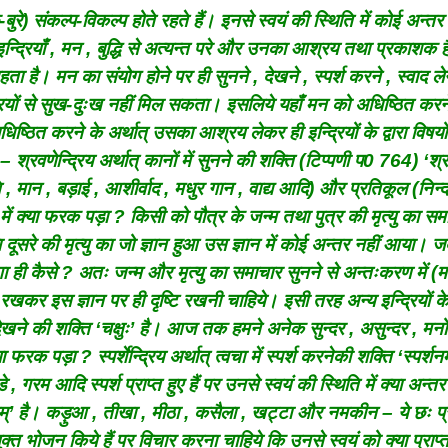
रे) संकल्प-विकल्प होते रहते हैं। इनसे स्वयं की स्थिति में कोई अन्तर 
 इन्द्रियाँ , मन , बुद्धि से अत्यन्त परे और उनका आश्रय तथा प्रकाशक 
रहता है। मन का संयोग होने पर ही सुनने , देखने , स्पर्श करने , स्वाद ल
्द्रियों से सुख-दुःख नहीं मिल सकता। इसलिये यहाँ मन को अधिष्ठित करन
िष्ठित करने के अर्थात् उसका आश्रय लेकर ही इन्द्रियों के द्वारा विषयो
– श्रवणेन्द्रिय अर्थात् कानों में सुनने की शक्ति (टिप्पणी प0 764) ‘श्र
ान , बड़ाई , आशीर्वाद , मधुर गान , वाद्य आदि) और प्रतिकूल (निन्दा
 में क्या फरक पड़ा ? किसी को पौत्र के जन्म तथा पुत्र की मृत्यु का सम
सरे की मृत्यु का जो ज्ञान हुआ उस ज्ञान में कोई अन्तर नहीं आया। जब
गा ही कैसे ? अतः जन्म और मृत्यु का समाचार सुनने से अन्तःकरण में (मा
खकर इस ज्ञान पर ही दृष्टि रखनी चाहिये। इसी तरह अन्य इन्द्रियों क
 में देखने की शक्ति ‘चक्षुः’ है। आज तक हमने अनेक सुन्दर , असुन्दर , मन
फरक पड़ा ? स्पर्शेन्द्रिय अर्थात् त्वचा में स्पर्श करनेकी शक्ति ‘स्पर्शनम
 गरम आदि स्पर्श प्राप्त हुए हैं पर उनसे स्वयं की स्थिति में क्या अन्
रसनम्’ है। कड़ुआ , तीखा , मीठा , कसैला , खट्टा और नमकीन – ये छः प
भोजन किये हैं पर विचार करना चाहिये कि उनसे स्वयं को क्या प्राप्