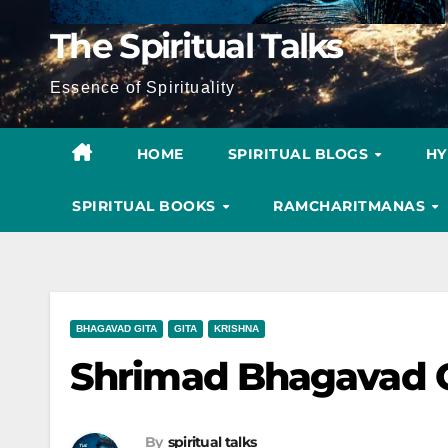
The Spiritual Talks
Essence of Spirituality
HOME
SPIRITUAL BLOGS
H
SPIRITUAL BOOKS
RAMCHARITMANAS
BHAGAVAD GITA
GITA
KRISHNA
Shrimad Bhagavad G
By
spiritual talks