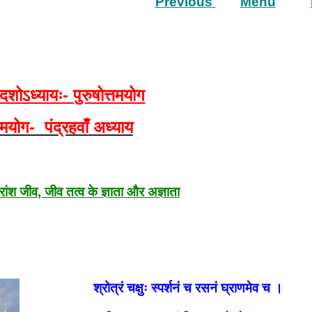
Previous
Menu
शोऽध्यायः- पुरुषोत्तमयोग
्तमयोग- पंद्रहवाँ अध्याय
ंश जीव, जीव तत्व के ज्ञाता और अज्ञाता
श्रोत्रं चक्षुः स्पर्शनं च रसनं घ्राणमेव च ।