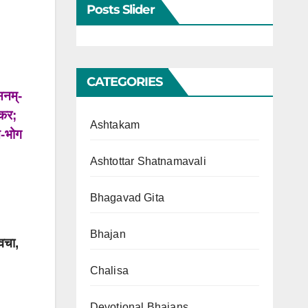
Posts Slider
CATEGORIES
रसनम्-
ोकर;
Ashtakam
े-भोग
Ashtottar Shatnamavali
Bhagavad Gita
Bhajan
वचा,
Chalisa
Devotional Bhajans