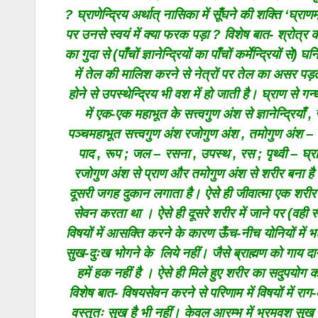
? घ्राणेन्द्रिय अर्थात् नासिका में सूँघने की शक्ति ‘घ्र
पर उनसे स्वयं में क्या फरक पड़ा ? विशेष बात- श्रोत्र 
का गुदा से (पाँचों ज्ञानेन्द्रियों का पाँचों कर्मेन्द्रियों 
में तेल की मालिश करने से नेत्रों पर तेल का असर पड़ता 
होने से उपस्थेन्द्रिय भी वश में हो जाती है। घ्राण से ग
में एक-एक महाभूत के सत्त्वगुण अंश से ज्ञानेन्द्रियाँ 
पञ्चमहाभूत सत्त्वगुण अंश रजोगुण अंश , तमोगुण अंश – आका
पाद , रूप ; जल – रसना , उपस्थ , रस ; पृथ्वी – घ्राण ,
रजोगुण अंश से प्राण और तमोगुण अंश से शरीर बना ह
दूसरी जगह दुकान लगाता है। ऐसे ही जीवात्मा एक शरीर को
सेवन करता था । ऐसे ही दूसरे शरीर में जाने पर (वही 
विषयों में आसक्ति करने के कारण ऊँच-नीच योनियों में 
सुख-दुःख भोगने के लिये नहीं। जैसे ब्राह्मण को गाय दा
हमें हक नहीं है । ऐसे ही मिले हुए शरीर का सदुपयोग
विशेष बात- विषयसेवन करने से परिणाम में विषयों में राग-आ
वस्तुतः सुख है भी नहीं। केवल आरम्भ में भ्रमवश सुख