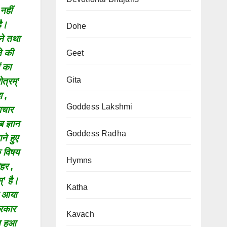
नहीं
है।
Dohe
ेने तथा
े की
Geet
ं का
Gita
ोत्रम्’
 ,
Goddess Lakshmi
ाचार
 ज्ञान
Goddess Radha
ने हुए
े विषय
Hymns
ोहर ,
्’ है।
Katha
तर आया
्रकार
Kavach
त हुआ