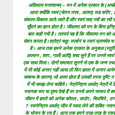
अधिष्ठाय मनश्चायम् – मन में अनेक प्रकार के (अच्छे-बु
आता क्योंकि स्वयं (चेतन तत्त्व , आत्मा) जड शरीर ,
संकल्प-विकल्प आते-जाते हैं और स्वयं सदा ज्यों का त्यों 
सूँघने का ज्ञान होता है। जीवात्मा को मन के बिना इन
बात कही गयी है। तात्पर्य यह है कि जीवात्मा मन को अध
सेवन करता है।श्रोत्रं चक्षुः स्पर्शनं च रसनं घ्राणमेव च 
है। आज तक हमने अनेक प्रकार के अनुकल (स्तुति , म
अपमान , शाप , गाली आदि) शब्द सुने हैं पर उनसे स्वयं
एक साथ मिला। दोनों समाचार सुनने से एक के जन्म तथा दू
में भी कोई अन्तर नहीं आया तो फिर ज्ञाता में अन्तर आये
सम्बन्ध के कारण) जो असर होता है उसकी तरफ दृष्टि न र
में भी समझ लेना चाहिये। नेत्रेन्द्रिय अर्थात् नेत्रों
भयानक रूप या दृश्य देखे हैं पर उनसे अपने स्वरूप में क्या 
जीवन में हमारे को अनेक कोमल , कठोर , चिपचिपे , ठण्डे ,
? रसनेन्द्रिय अर्थात् जीभ में स्वाद लेने की शक्ति ‘
के भोजन के रस हैं। आज तक हमने तरह-तरह के रसयुक्त 