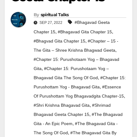
By
Spiritual Talks
#Bhagavad Geeta
SEP 27, 2022
,
,
Chapter 15
#Bhagavad Gita Chapter 15
,
#Bhagvad Gita Chapter 15
#Chapter – 15 -
,
The Gita – Shree Krishna Bhagwad Geeta
#Chapter 15: Purushotaam Yog – Bhagavad
,
Gita
#Chapter 15: Purushotaam Yog –
,
Bhagavad Gita The Song Of God
#Chapter 15:
,
Purushottam Yog - Bhagavad Gita
#Essence
,
Of Purushottam Yog Bhagavadgita Chapter-15
,
#Shri Krishna Bhagavad Gita
#Shrimad
,
Bhagavad Geeta Chapter 15
#The Bhagavad
,
Gita - An Epic Poem
#The Bhagavad Gita -
,
The Song Of God
#The Bhagavad Gita By