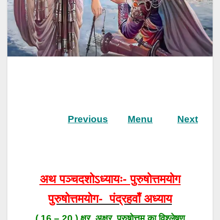
Previous
Menu
Next
अथ पञ्चदशोऽध्यायः- पुरुषोत्तमयोग
पुरुषोत्तमयोग- पंद्रहवाँ अध्याय
( 16 – 20 ) क्षर, अक्षर, पुरुषोत्तम का विश्लेषण