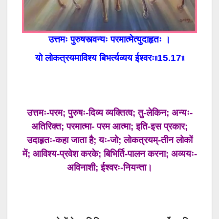
उत्तमः पुरुषस्त्वन्यः परमात्मेत्युदाहृतः ।
यो लोकत्रयमाविश्य बिभर्त्यव्यय ईश्वरः৷৷15.17৷৷
उत्तमः-परम; पुरुषः-दिव्य व्यक्तित्व; तु-लेकिन; अन्यः-
अतिरिक्त; परमात्मा- परम आत्मा; इति-इस प्रकार;
उदाहृतः-कहा जाता है; यः-जो; लोकत्रयम्-तीन लोकों
में; आविश्य-प्रवेश करके; बिभिर्ति-पालन करना; अव्ययः-
अविनाशी; ईश्वरः-नियन्ता।