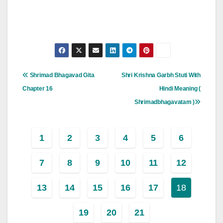
Post
Shrimad Bhagavad Gita
Shri Krishna Garbh Stuti With
Navigation
Chapter 16
Hindi Meaning (
Shrimadbhagavatam )
1
2
3
4
5
6
7
8
9
10
11
12
13
14
15
16
17
18
19
20
21