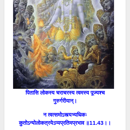
पितासि लोकस्य चराचरस्य त्वमस्य पूज्यश्च
गुरुर्गरीयान्‌।
न त्वत्समोऽस्त्यभ्यधिकः
कुतोऽन्योलोकत्रयेऽप्यप्रतिमप्रभाव ॥11.43।।