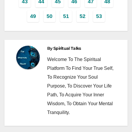
43
44
45
46
47
48
49
50
51
52
53
By
Spiritual Talks
Welcome To The Spiritual
Platform To Find Your True Self,
To Recognize Your Soul
Purpose, To Discover Your Life
Path, To Acquire Your Inner
Wisdom, To Obtain Your Mental
Tranquility.