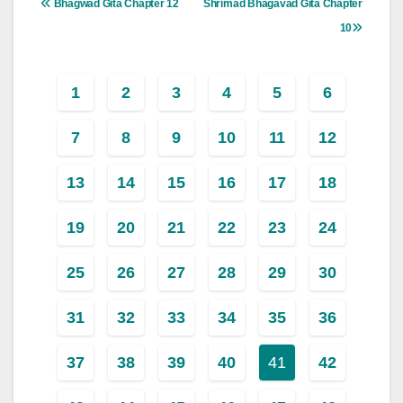
Bhagwad Gita Chapter 12
Shrimad Bhagavad Gita Chapter
Navigation
10
1
2
3
4
5
6
7
8
9
10
11
12
13
14
15
16
17
18
19
20
21
22
23
24
25
26
27
28
29
30
31
32
33
34
35
36
37
38
39
40
41
42