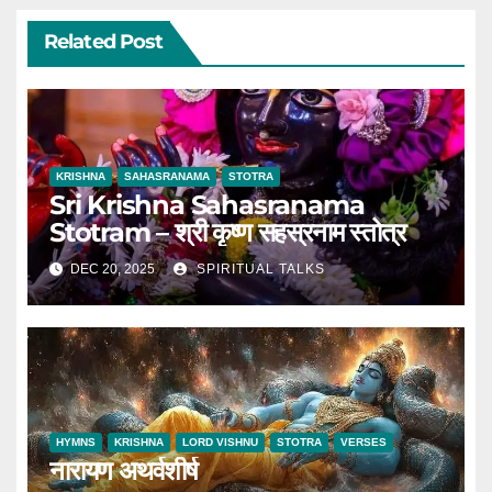
Related Post
KRISHNA
SAHASRANAMA
STOTRA
Sri Krishna Sahasranama
Stotram – श्री कृष्ण सहस्रनाम स्तोत्र
DEC 20, 2025
SPIRITUAL TALKS
HYMNS
KRISHNA
LORD VISHNU
STOTRA
VERSES
नारायण अथर्वशीर्ष