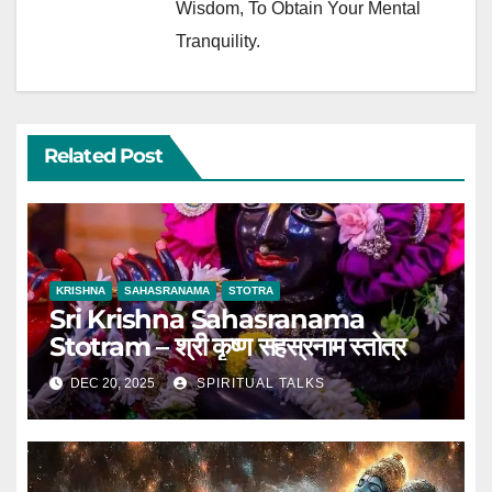
Wisdom, To Obtain Your Mental
Tranquility.
Related Post
KRISHNA
SAHASRANAMA
STOTRA
Sri Krishna Sahasranama
Stotram – श्री कृष्ण सहस्रनाम स्तोत्र
DEC 20, 2025
SPIRITUAL TALKS