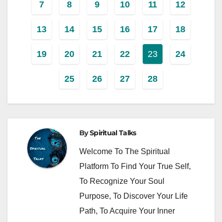
7
8
9
10
11
12
13
14
15
16
17
18
19
20
21
22
23
24
25
26
27
28
By
Spiritual Talks
Welcome To The Spiritual
Platform To Find Your True Self,
To Recognize Your Soul
Purpose, To Discover Your Life
Path, To Acquire Your Inner