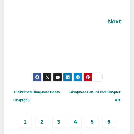
Next
Post
Shrimad Bhagavad Geeta
Bhagavad Gita In Hindi Chapter
Navigation
Chapter 6
4
1
2
3
4
5
6