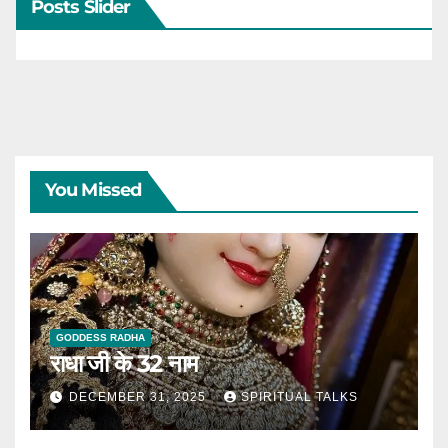
Posts Slider
You Missed
GODDESS RADHA
राधा जी के 32 नाम
DECEMBER 31, 2025
SPIRITUAL TALKS