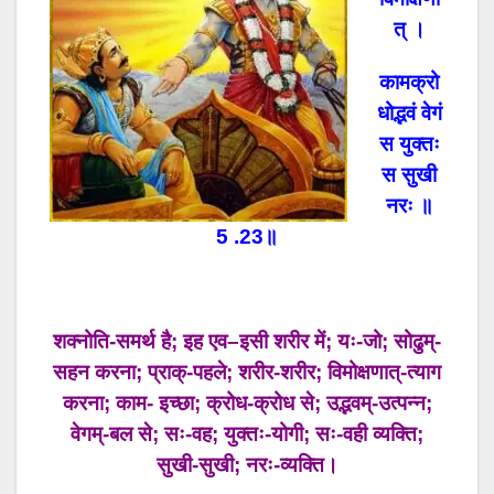
त् ।
कामक्रो
धोद्भवं वेगं
स युक्तः
स सुखी
नरः ॥
5 .23॥
शक्नोति-समर्थ है; इह एव–इसी शरीर में; यः-जो; सोढुम्-
सहन करना; प्राक्-पहले; शरीर-शरीर; विमोक्षणात्-त्याग
करना; काम- इच्छा; क्रोध-क्रोध से; उद्भवम्-उत्पन्न;
वेगम्-बल से; सः-वह; युक्तः-योगी; सः-वही व्यक्ति;
सुखी-सुखी; नरः-व्यक्ति।