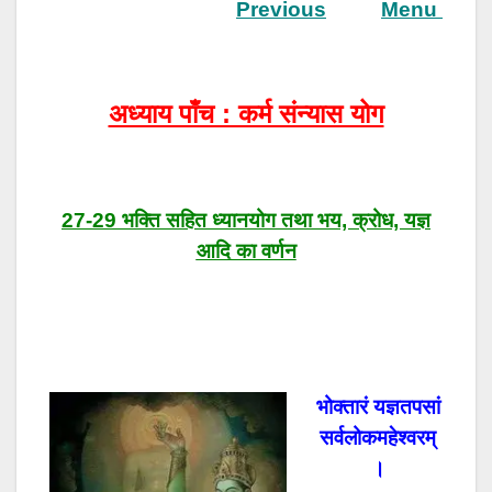
Previous
Menu
अध्याय पाँच : कर्म संन्यास योग
27-29 भक्ति सहित ध्यानयोग तथा भय, क्रोध, यज्ञ
आदि का वर्णन
भोक्तारं यज्ञतपसां
सर्वलोकमहेश्वरम्‌
।