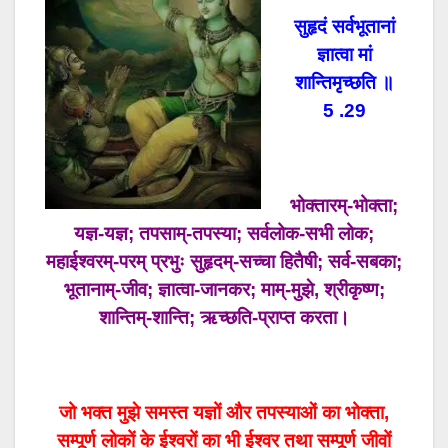
सुहृदं सर्वभूतानां
ज्ञात्वा मां
शान्तिमृच्छति ॥
5 .29
भोक्तारम्-भोक्ता;
यज्ञ-यज्ञ; तपसाम्-तपस्या; सर्वलोक-सभी लोक;
महाईश्वरम्-परम् प्रभुः सुहृदम्-सच्चा हितैषी; सर्व-सबका;
भूतानाम्-जीव; ज्ञात्वा-जानकर; माम्-मुझे, श्रीकृष्ण;
शान्तिम्-शान्ति; ऋच्छति-प्राप्त करता।
जो भक्त मुझे समस्त यज्ञों और तपस्याओं का भोक्ता,
सम्पूर्ण लोकों के ईश्वरों का भी ईश्वर तथा सम्पूर्ण जीवों