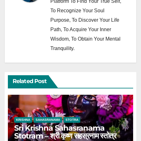
Platform To Find Your True Self,
To Recognize Your Soul
Purpose, To Discover Your Life
Path, To Acquire Your Inner
Wisdom, To Obtain Your Mental
Tranquility.
Related Post
KRISHNA
SAHASRANAMA
STOTRA
Sri Krishna Sahasranama
Stotram – श्री कृष्ण सहस्रनाम स्तोत्र