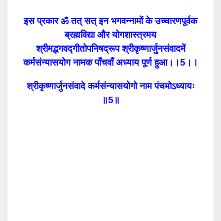
इस प्रकार ॐ तत् सत् इन भगवन्नामों के उच्चारणपूर्वक
ब्रह्मविद्या और योगशास्त्रमय
श्रीमद्भगवद्गीतोपनिषद्रूप श्रीकृष्णार्जुनसंवादमें
कर्मसंन्यासयोग नामक पाँचवाँ अध्याय पूर्ण हुआ।।5।।
श्रीकृष्णार्जुनसंवादे कर्मसंन्यासयोगो नाम पंचमोऽध्यायः
॥5॥