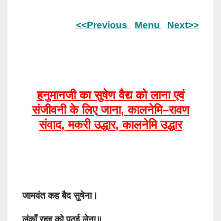
<<Previous
Menu
Next>>
हनुमानजी
का
सुषेण
वैद्य
को
लाना
एवं
संजीवनी
के
लिए
जाना
,
कालनेमि
–
रावण
संवाद
,
मकरी
उद्धार
,
कालनेमि
उद्धार
जामवंत कह बैद सुषेना।
लंकाँ रहइ को पठई लेना॥