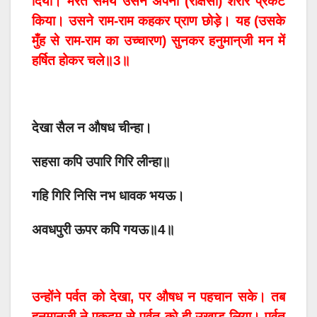
दिया। मरते समय उसने अपना (राक्षसी) शरीर प्रकट
किया। उसने राम-राम कहकर प्राण छोड़े। यह (उसके
मुँह से राम-राम का उच्चारण) सुनकर हनुमान्‌जी मन में
हर्षित होकर चले॥3॥
देखा सैल न औषध चीन्हा।
सहसा कपि उपारि गिरि लीन्हा॥
गहि गिरि निसि नभ धावक भयऊ।
अवधपुरी ऊपर कपि गयऊ॥4॥
उन्होंने पर्वत को देखा, पर औषध न पहचान सके। तब
हनुमान्‌जी ने एकदम से पर्वत को ही उखाड़ लिया। पर्वत