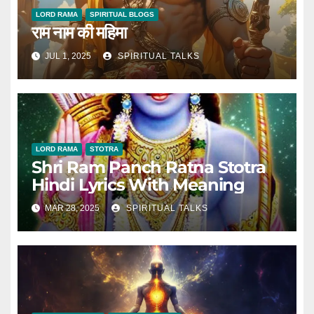
LORD RAMA
SPIRITUAL BLOGS
राम नाम की महिमा
JUL 1, 2025
SPIRITUAL TALKS
LORD RAMA
STOTRA
Shri Ram Panch Ratna Stotra
Hindi Lyrics With Meaning
MAR 28, 2025
SPIRITUAL TALKS