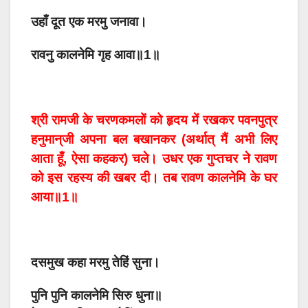
उहाँ दूत एक मरमु जनावा।
रावनु कालनेमि गृह आवा॥1॥
श्री रामजी के चरणकमलों को हृदय में रखकर पवनपुत्र
हनुमान्‌जी अपना बल बखानकर (अर्थात्‌ मैं अभी लिए
आता हूँ, ऐसा कहकर) चले। उधर एक गुप्तचर ने रावण
को इस रहस्य की खबर दी। तब रावण कालनेमि के घर
आया॥1॥
दसमुख कहा मरमु तेहिं सुना।
पुनि पुनि कालनेमि सिरु धुना॥