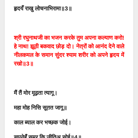
हृदयँ राखु लोचनाभिरामा॥3॥
श्री रघुनाथजी का भजन करके तुम अपना कल्याण करो!
हे नाथ! झूठी बकवाद छोड़ दो। नेत्रों को आनंद देने वाले
नीलकमल के समान सुंदर श्याम शरीर को अपने हृदय में
रखो॥3॥
मैं तैं मोर मूढ़ता त्यागू।
महा मोह निसि सूतत जागू॥
काल ब्याल कर भच्छक जोई।
सपनेहुँ समर कि जीतिअ सोई॥4॥