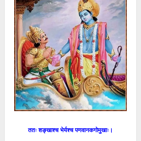
ततः शङ्खाश्च भेर्यश्च पणवानकगोमुखाः।