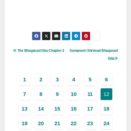
Post
The Bhagavad Gita Chapter 2
Sampoorn Shrimad Bhagavad
Navigation
Gita
1
2
3
4
5
6
7
8
9
10
11
12
13
14
15
16
17
18
19
20
21
22
23
24