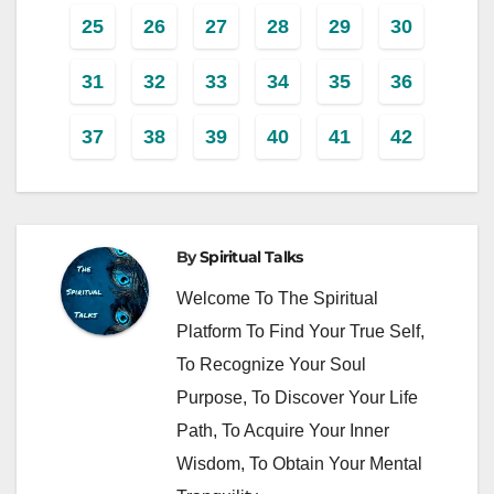
25
26
27
28
29
30
31
32
33
34
35
36
37
38
39
40
41
42
By
Spiritual Talks
Welcome To The Spiritual
Platform To Find Your True Self,
To Recognize Your Soul
Purpose, To Discover Your Life
Path, To Acquire Your Inner
Wisdom, To Obtain Your Mental