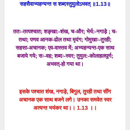
सहसैवाभ्यहन्यन्त स शब्दस्तुमुलोऽभवत् ॥1.13॥
ततः-तत्पश्चात; शङ्खा:-शंख, च-और; भेर्य:-नगाड़े ; च-
तथा; पणव आनक-ढोल तथा मृदंग; गोमुखाः-तुरही;
सहसा-अचानक; एव-वास्तव में; अभ्यहन्यन्त-एक साथ
बजाये गये; सः-वह; शब्दः-स्वर; तुमुल:-कोलाहलपूर्ण;
अभवत्-हो गया था।
इसके पश्चात शंख, नगाड़े, बिगुल, तुरही तथा सींग
अचानक एक साथ बजने लगे। उनका समवेत स्वर
अत्यन्त भयंकर था।। 1.13 ।।