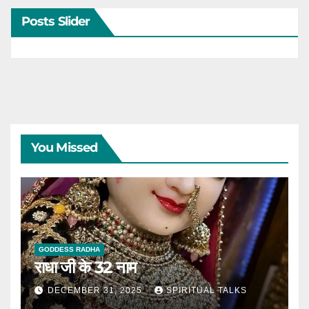
Posts Slider
You Missed
GODDESS RADHA
राधा जी के 32 नाम
DECEMBER 31, 2025
SPIRITUAL TALKS