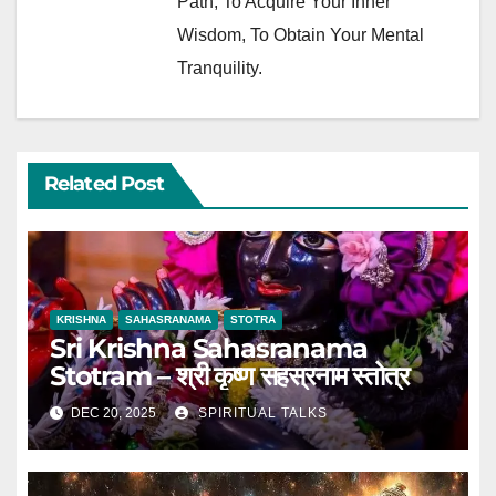
Path, To Acquire Your Inner
Wisdom, To Obtain Your Mental
Tranquility.
Related Post
KRISHNA
SAHASRANAMA
STOTRA
Sri Krishna Sahasranama
Stotram – श्री कृष्ण सहस्रनाम स्तोत्र
DEC 20, 2025
SPIRITUAL TALKS