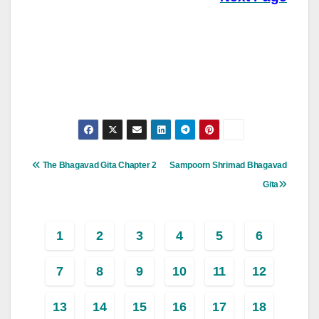
Post
The Bhagavad Gita Chapter 2
Sampoorn Shrimad Bhagavad
Navigation
Gita
1
2
3
4
5
6
7
8
9
10
11
12
13
14
15
16
17
18