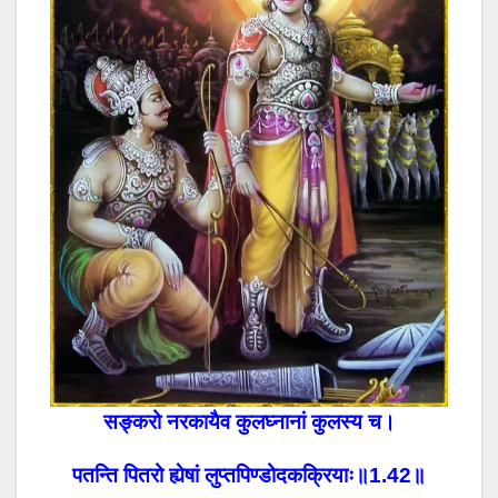
सङ्करो नरकायैव कुलघ्नानां कुलस्य च।
पतन्ति पितरो ह्येषां लुप्तपिण्डोदकक्रियाः॥1.42॥