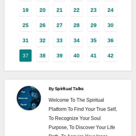
19
20
21
22
23
24
25
26
27
28
29
30
31
32
33
34
35
36
37
38
39
40
41
42
By
Spiritual Talks
Welcome To The Spiritual
Platform To Find Your True Self,
To Recognize Your Soul
Purpose, To Discover Your Life