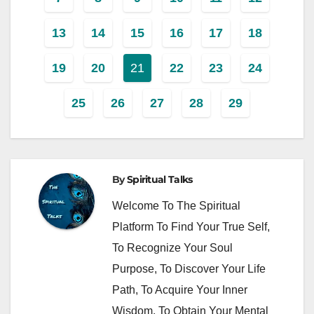
13
14
15
16
17
18
19
20
21
22
23
24
25
26
27
28
29
By
Spiritual Talks
Welcome To The Spiritual
Platform To Find Your True Self,
To Recognize Your Soul
Purpose, To Discover Your Life
Path, To Acquire Your Inner
Wisdom, To Obtain Your Mental