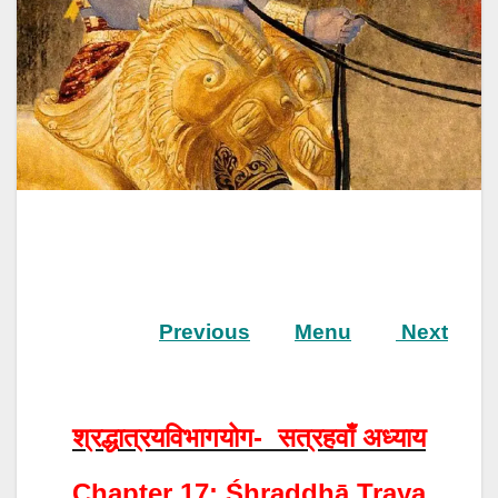
Previous
Menu
Next
श्रद्धात्रयविभागयोग- सत्रहवाँ अध्याय
Chapter 17: Śhraddhā Traya