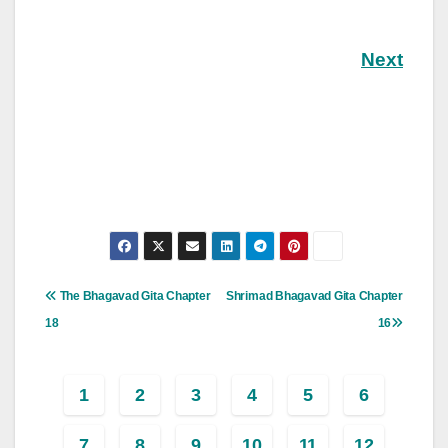
Next
Post
The Bhagavad Gita Chapter
Shrimad Bhagavad Gita Chapter
Navigation
18
16
1
2
3
4
5
6
7
8
9
10
11
12