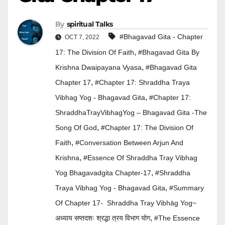
By
Spiritual Talks
#Bhagavad Gita - Chapter
OCT 7, 2022
,
17: The Division Of Faith
#Bhagavad Gita By
,
Krishna Dwaipayana Vyasa
#Bhagavad Gita
,
Chapter 17
#Chapter 17: Shraddha Traya
,
Vibhag Yog - Bhagavad Gita
#Chapter 17:
ShraddhaTrayVibhagYog – Bhagavad Gita -The
,
Song Of God
#Chapter 17: The Division Of
,
Faith
#Conversation Between Arjun And
,
Krishna
#Essence Of Shraddha Tray Vibhag
,
Yog Bhagavadgita Chapter-17
#Shraddha
,
Traya Vibhag Yog - Bhagavad Gita
#Summary
Of Chapter 17- Shraddha Tray Vibhāg Yog~
,
अध्याय सप्तदशः श्रद्धा त्रय विभाग योग
#The Essence