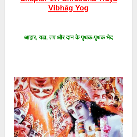
Vibhāg Yog
आहार, यज्ञ, तप और दान के पृथक-पृथक भेद