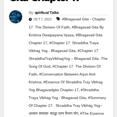
By
Spiritual Talks
#Bhagavad Gita - Chapter
OCT 7, 2022
,
17: The Division Of Faith
#Bhagavad Gita By
,
Krishna Dwaipayana Vyasa
#Bhagavad Gita
,
Chapter 17
#Chapter 17: Shraddha Traya
,
Vibhag Yog - Bhagavad Gita
#Chapter 17:
ShraddhaTrayVibhagYog – Bhagavad Gita -The
,
Song Of God
#Chapter 17: The Division Of
,
Faith
#Conversation Between Arjun And
,
Krishna
#Essence Of Shraddha Tray Vibhag
,
Yog Bhagavadgita Chapter-17
#Shraddha
,
Traya Vibhag Yog - Bhagavad Gita
#Summary
Of Chapter 17- Shraddha Tray Vibhāg Yog~
,
अध्याय सप्तदशः श्रद्धा त्रय विभाग योग
#The Essence