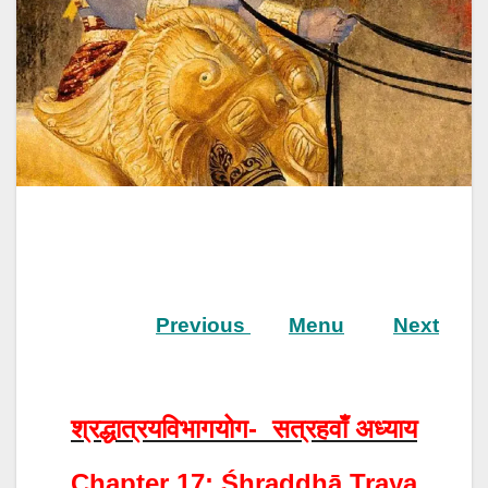
Previous
Menu
Next
श्रद्धात्रयविभागयोग- सत्रहवाँ अध्याय
Chapter 17: Śhraddhā Traya