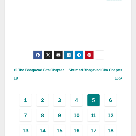
Post
The Bhagavad Gita Chapter
Shrimad Bhagavad Gita Chapter
Navigation
18
16
1
2
3
4
5
6
7
8
9
10
11
12
13
14
15
16
17
18