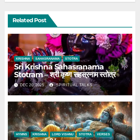
Related Post
KRISHNA
SAHASRANAMA
STOTRA
Sri Krishna Sahasranama
Stotram – श्री कृष्ण सहस्रनाम स्तोत्र
DEC 20, 2025
SPIRITUAL TALKS
HYMNS
KRISHNA
LORD VISHNU
STOTRA
VERSES