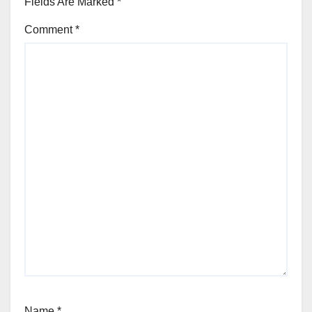
Fields Are Marked
*
Comment
*
Name
*