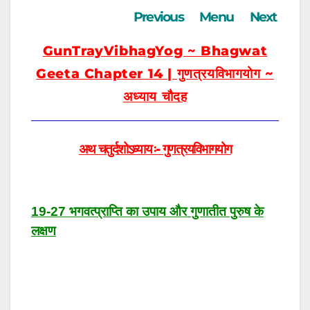
Previous
Menu
Next
GunTrayVibhagYog ~ Bhagwat
Geeta Chapter 14 | गुणत्रयविभागयोग ~
अध्याय चौदह
अथ चतुर्दशोऽध्यायः- गुणत्रयविभागयोग
19-27 भगवत्प्राप्ति का उपाय और गुणातीत पुरुष के
लक्षण