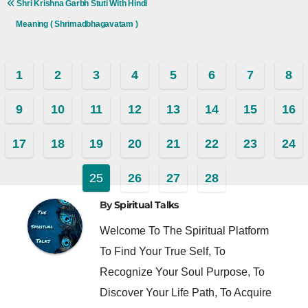
Shri Krishna Garbh Stuti With Hindi
Meaning ( Shrimadbhagavatam )
1
2
3
4
5
6
7
8
9
10
11
12
13
14
15
16
17
18
19
20
21
22
23
24
25
26
27
28
By
Spiritual Talks
Welcome To The Spiritual Platform
To Find Your True Self, To
Recognize Your Soul Purpose, To
Discover Your Life Path, To Acquire