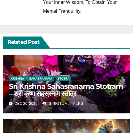
Your Inner Wisdom, To Obtain Your
Mental Tranquility.
Related Post
KRISHNA
SAHASRANAMA
STOTRA
Sri Krishna Sahasranama Stotram
– श्री कृष्ण सहस्रनाम स्तोत्र
DEC 20, 2025
SPIRITUAL TALKS