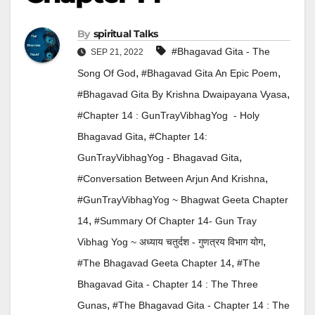
By
Spiritual Talks
#Bhagavad Gita - The
SEP 21, 2022
,
,
Song Of God
#Bhagavad Gita An Epic Poem
,
#Bhagavad Gita By Krishna Dwaipayana Vyasa
#Chapter 14 : GunTrayVibhagYog - Holy
,
Bhagavad Gita
#Chapter 14:
,
GunTrayVibhagYog - Bhagavad Gita
,
#Conversation Between Arjun And Krishna
#GunTrayVibhagYog ~ Bhagwat Geeta Chapter
,
14
#Summary Of Chapter 14- Gun Tray
,
Vibhag Yog ~ अध्याय चतुर्दश - गुणत्रय विभाग योग
,
#The Bhagavad Geeta Chapter 14
#The
Bhagavad Gita - Chapter 14 : The Three
,
Gunas
#The Bhagavad Gita - Chapter 14 : The