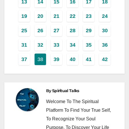
13
14
15
16
17
18
19
20
21
22
23
24
25
26
27
28
29
30
31
32
33
34
35
36
37
38
39
40
41
42
By
Spiritual Talks
Welcome To The Spiritual
Platform To Find Your True Self,
To Recognize Your Soul
Purpose, To Discover Your Life