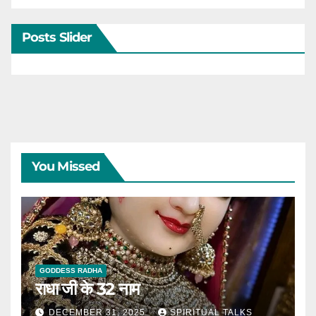
Posts Slider
You Missed
GODDESS RADHA
राधा जी के 32 नाम
DECEMBER 31, 2025
SPIRITUAL TALKS