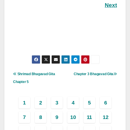
Next
Post
Shrimad Bhagavad Gita
Chapter 3 Bhagavad Gita
Navigation
Chapter 5
1
2
3
4
5
6
7
8
9
10
11
12