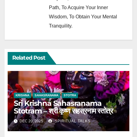
Path, To Acquire Your Inner
Wisdom, To Obtain Your Mental
Tranquility.
Related Post
KRISHNA
SAHASRANAMA
STOTRA
Sri Krishna Sahasranama
Stotram – श्री कृष्ण सहस्रनाम स्तोत्र
DEC 20, 2025
SPIRITUAL TALKS