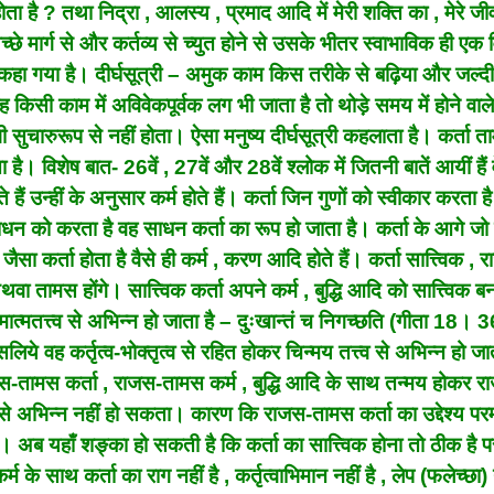
होता है ? तथा निद्रा , आलस्य , प्रमाद आदि में मेरी शक्ति का , मेरे ज
े मार्ग से और कर्तव्य से च्युत होने से उसके भीतर स्वाभाविक ही एक 
 कहा गया है। दीर्घसूत्री – अमुक काम किस तरीके से बढ़िया और जल्दी
िसी काम में अविवेकपूर्वक लग भी जाता है तो थोड़े समय में होने वाल
 सुचारुरूप से नहीं होता। ऐसा मनुष्य दीर्घसूत्री कहलाता है। कर्ता 
है। विशेष बात- 26वें , 27वें और 28वें श्लोक में जितनी बातें आयीं हैं
े हैं उन्हीं के अनुसार कर्म होते हैं। कर्ता जिन गुणों को स्वीकार करता ह
स साधन को करता है वह साधन कर्ता का रूप हो जाता है। कर्ता के आगे ज
 कि जैसा कर्ता होता है वैसे ही कर्म , करण आदि होते हैं। कर्ता सात्त्विक ,
 तामस होंगे। सात्त्विक कर्ता अपने कर्म , बुद्धि आदि को सात्त्विक 
ात्मतत्त्व से अभिन्न हो जाता है – दुःखान्तं च निगच्छति (गीता 18। 
लिये वह कर्तृत्व-भोक्तृत्व से रहित होकर चिन्मय तत्त्व से अभिन्न हो जात
 राजस-तामस कर्ता , राजस-तामस कर्म , बुद्धि आदि के साथ तन्मय होकर 
व से अभिन्न नहीं हो सकता। कारण कि राजस-तामस कर्ता का उद्देश्य परम
अब यहाँ शङ्का हो सकती है कि कर्ता का सात्त्विक होना तो ठीक है पर
 के साथ कर्ता का राग नहीं है , कर्तृत्वाभिमान नहीं है , लेप (फलेच्छा) न