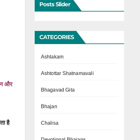
Posts Slider
CATEGORIES
Ashtakam
Ashtottar Shatnamavali
न्न और
Bhagavad Gita
Bhajan
ता है
Chalisa
Devotional Bhajans