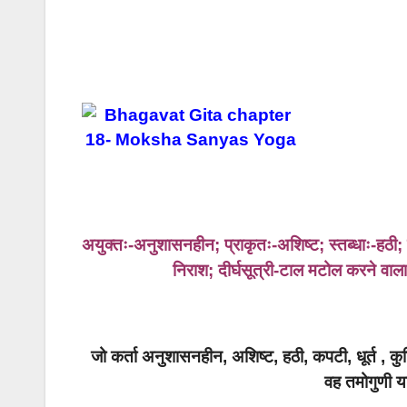
अयुक्तः-अनुशासनहीन; प्राकृतः-अशिष्ट; स्तब्धाः-हठी
निराश; दीर्घसूत्री-टाल मटोल करने वा
जो कर्ता अनुशासनहीन, अशिष्ट, हठी, कपटी, धूर्त , 
वह तमोगुणी य