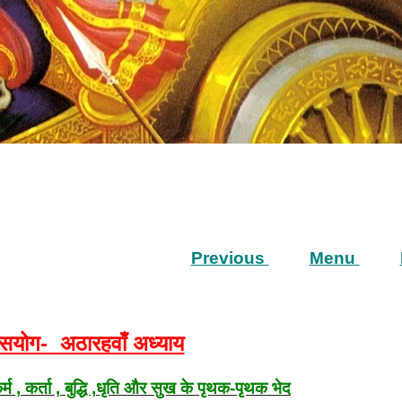
Previous
Menu
्यासयोग- अठारहवाँ अध्याय
कर्म , कर्ता , बुद्धि ,धृति और सुख के पृथक-पृथक भेद