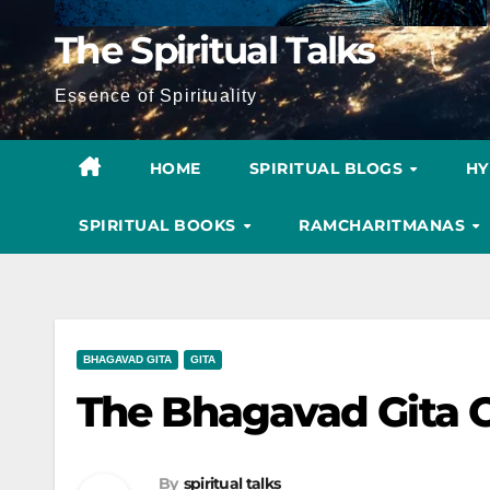
The Spiritual Talks
Essence of Spirituality
HOME
SPIRITUAL BLOGS
H
SPIRITUAL BOOKS
RAMCHARITMANAS
BHAGAVAD GITA
GITA
The Bhagavad Gita C
By
spiritual talks