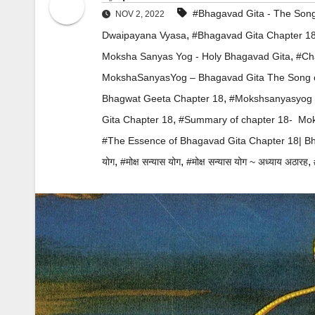
#Bhagavad Gita - The Son
NOV 2, 2022
,
Dwaipayana Vyasa
#Bhagavad Gita Chapter 18
,
Moksha Sanyas Yog - Holy Bhagavad Gita
#Ch
MokshaSanyasYog – Bhagavad Gita The Song 
,
Bhagwat Geeta Chapter 18
#Mokshsanyasyog ~ B
,
Gita Chapter 18
#Summary of chapter 18- Moksha
#The Essence of Bhagavad Gita Chapter 18| Bhagw
,
,
,
योग
#मोक्ष सन्यास योग
#मोक्ष सन्यास योग ~ अध्याय अठारह