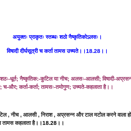
अयुक्तः प्राकृतः स्तब्धः शठो नैष्कृतिकोऽलसः।
विषादी दीर्घसूत्री च कर्ता तामस उच्यते।।18.28।।
; शठः-धूर्त; नैष्कृतिक:-कुटिल या नीच; अलसः-आलसी; विषादी-अप्रस
ला; च-और; कर्ता-कर्ता; तामसः-तमोगुण; उच्यते-कहलाता है।।
कुटिल , नीच , आलसी , निराश , अप्रसन्न और टाल मटोल करने वाला हो
ा तामस कहलाता है
।।18.28।।