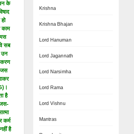
ीवन के
Krishna
विषाद
 हो
Krishna Bhajan
े काम
तामस
Lord Hanuman
 वे सब
ै उन
Lord Jagannath
ो करण
 राजस
Lord Narsimha
बनाकर
36)।
Lord Rama
ा है
Lord Vishnu
राजस-
ात्मा
Mantras
 कर्म
हीं है