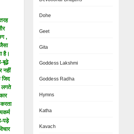
Dohe
 तरह
 और
Geet
्ग ,
जैसा
Gita
ता है।
बूढ़े
Goddess Lakshmi
 नहीं
क जिद
Goddess Radha
े लगते
Hymns
पकार
ं करता
Katha
यकर्म
-पड़े
Kavach
विचार