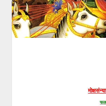
मोक्षसंन
फल 