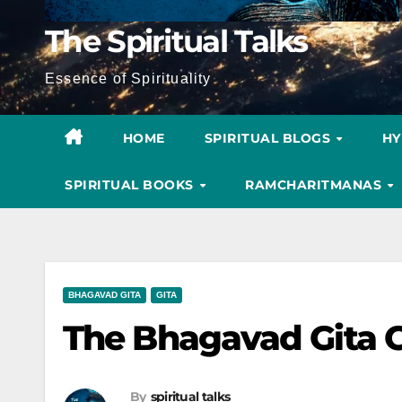
The Spiritual Talks
Essence of Spirituality
HOME
SPIRITUAL BLOGS
H
SPIRITUAL BOOKS
RAMCHARITMANAS
BHAGAVAD GITA
GITA
The Bhagavad Gita C
By
spiritual talks