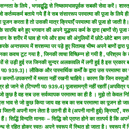
्नता के लिये , भगवद्बुद्धि से निष्कामभावपूर्वक सबकी सेवा करें। शास्त्रो
र्तव्यकर्म बताये गये हैं वे सब संसाररूप परमात्मा की पूजा के लिये ही 
ा पूजन करता है तो उसकी मात्र क्रियाएँ परमात्मा की पूजा हो जाती है।
 के सारथि बने हुए भगवान की अपने युद्धरूप कर्म के द्वारा (बाणों से) पूज
 के शरीर में घाव हो गये और हाथ की अंगुलियों में छोटे-छोटे बाण लग
े अन्तसमय में शरशय्या पर पड़े हुए पितामह भीष्म अपने बाणों द्वारा प
े जिनका कवच टूट गया है , जिनकी त्वचा विच्छिन्न हो गयी है , परिश्रम क
ापों से उड़ी हुई रज जिनकी सुन्दर अलकावलि में लगी हुई है इस प्रकार बा
पणी प0 939.3)। लौकिक और पारमार्थिक कर्मों के द्वारा उस परमात्मा का
के करणों-उपकरणों में ममता नहीं रखनी चाहिये। कारण कि जिन वस्तुओं
त्र हो जाने से (टिप्पणी प0 939.4) पूजासामग्री नहीं रहतीं (अपवित्र
 कुछ है वह सब उस सर्वव्यापक परमात्मा का ही है । मुझे तो केवल निम
स भाव से जो कुछ किया जाय वह सब का सब परमात्मा का पूजन हो जात
जितनी अपनी मान लेता है उतनी ही वे (अपनी मानी हुई) क्रियाएँ , वस्त
। सिद्धिं विन्दति मानवः – सिद्धि को प्राप्त होने का तात्पर्य है कि अपने 
न्ध से रहित होकर स्वतः अपने स्वरूप में स्थित हो जाता है। स्वरूप में 