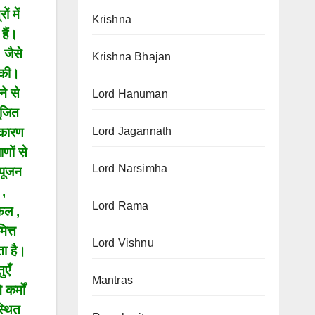
ं में
Krishna
हैं।
 जैसे
Krishna Bhajan
ा की।
ने से
Lord Hanuman
ूजित
Lord Jagannath
े कारण
णों से
Lord Narsimha
 पूजन
 ,
Lord Rama
 फल ,
ित्त
Lord Vishnu
ा है।
ुएँ
Mantras
कर्मों
स्थित