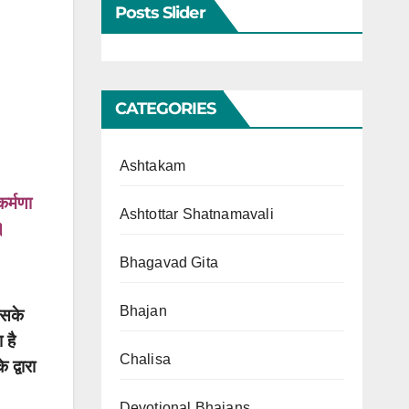
Posts Slider
CATEGORIES
Ashtakam
कर्मणा
Ashtottar Shatnamavali
।
Bhagavad Gita
Bhajan
िसके
 है
Chalisa
 द्वारा
Devotional Bhajans