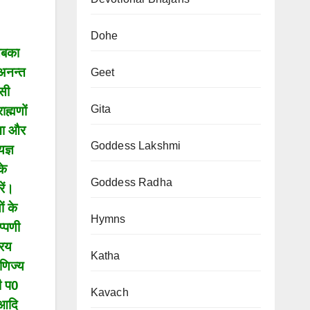
Dohe
 सबका
 अनन्त
Geet
उसी
Gita
ाह्मणों
ेना और
Goddess Lakshmi
ज्ञ
के
Goddess Radha
रें।
ं के
Hymns
प्पणी
रिय
Katha
ाणिज्य
ी प0
Kavach
 आदि