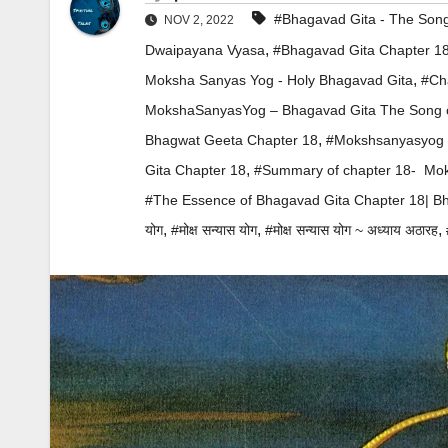
#Bhagavad Gita - The Son
NOV 2, 2022
,
Dwaipayana Vyasa
#Bhagavad Gita Chapter 18
,
Moksha Sanyas Yog - Holy Bhagavad Gita
#Ch
MokshaSanyasYog – Bhagavad Gita The Song 
,
Bhagwat Geeta Chapter 18
#Mokshsanyasyog ~ B
,
Gita Chapter 18
#Summary of chapter 18- Moksha
#The Essence of Bhagavad Gita Chapter 18| Bhagw
,
,
,
योग
#मोक्ष सन्यास योग
#मोक्ष सन्यास योग ~ अध्याय अठारह