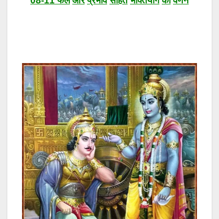
08-11
फल
और
प्रभाव
सहित
भक्तियोग
का
वर्णन