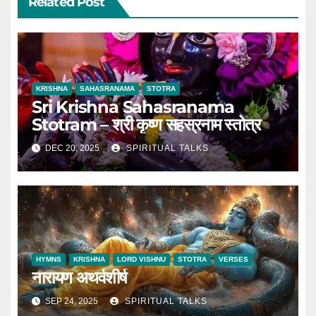
Related Post
KRISHNA
SAHASRANAMA
STOTRA
Sri Krishna Sahasranama
Stotram – श्री कृष्ण सहस्रनाम स्तोत्र
DEC 20, 2025
SPIRITUAL TALKS
HYMNS
KRISHNA
LORD VISHNU
STOTRA
VERSES
नारायण अथर्वशीर्ष
SEP 24, 2025
SPIRITUAL TALKS