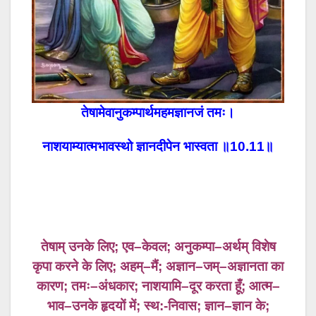
तेषामेवानुकम्पार्थमहमज्ञानजं
तमः।
नाशयाम्यात्मभावस्थो
ज्ञानदीपेन
भास्वता
॥
10.11
॥
तेषाम्
उनके
लिए
;
एव
–
केवल
;
अनुकम्पा
–
अर्थम्
विशेष
कृपा
करने
के
लिए
;
अहम्
–
मैं
;
अज्ञान
–
जम्
–
अज्ञानता
का
कारण
;
तमः
–
अंधकार
;
नाशयामि
–
दूर
करता
हूँ
;
आत्म
–
भाव
–
उनके
हृदयों
में
;
स्थ
:-
निवास
;
ज्ञान
–
ज्ञान
के
;