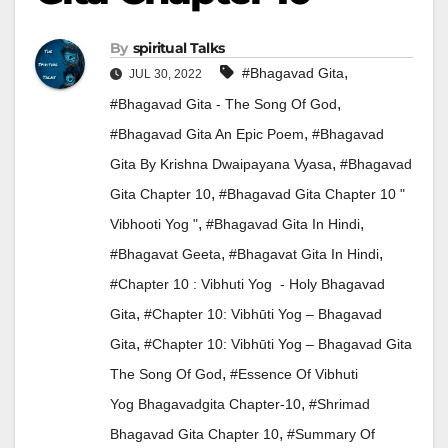
By
Spiritual Talks
,
#Bhagavad Gita
JUL 30, 2022
,
#Bhagavad Gita - The Song Of God
,
#Bhagavad Gita An Epic Poem
#Bhagavad
,
Gita By Krishna Dwaipayana Vyasa
#Bhagavad
,
Gita Chapter 10
#Bhagavad Gita Chapter 10 "
,
,
Vibhooti Yog "
#Bhagavad Gita In Hindi
,
,
#bhagavat Geeta
#bhagavat Gita In Hindi
#Chapter 10 : Vibhuti Yog - Holy Bhagavad
,
Gita
#Chapter 10: Vibhūti Yog – Bhagavad
,
Gita
#Chapter 10: Vibhūti Yog – Bhagavad Gita
,
The Song Of God
#Essence Of Vibhuti
,
Yog Bhagavadgita Chapter-10
#Shrimad
,
Bhagavad Gita Chapter 10
#Summary Of