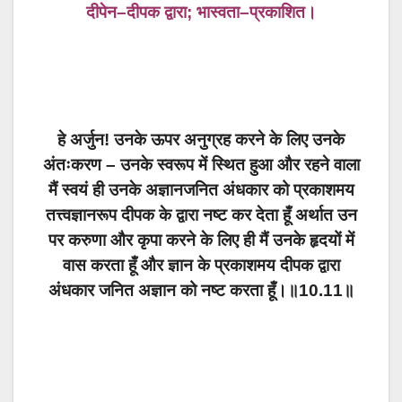
दीपेन
–
दीपक
द्वारा
;
भास्वता
–
प्रकाशित।
हे
अर्जुन
!
उनके
ऊपर
अनुग्रह
करने
के
लिए
उनके
अंतःकरण
–
उनके
स्वरूप
में
स्थित
हुआ
और
रहने
वाला
मैं
स्वयं
ही
उनके
अज्ञानजनित
अंधकार
को
प्रकाशमय
तत्त्वज्ञानरूप
दीपक
के
द्वारा
नष्ट
कर
देता
हूँ
अर्थात
उन
पर
करुणा
और
कृपा
करने
के
लिए
ही
मैं
उनके
हृदयों
में
वास
करता
हूँ
और
ज्ञान
के
प्रकाशमय
दीपक
द्वारा
अंधकार
जनित
अज्ञान
को
नष्ट
करता
हूँ।॥
10.11
॥